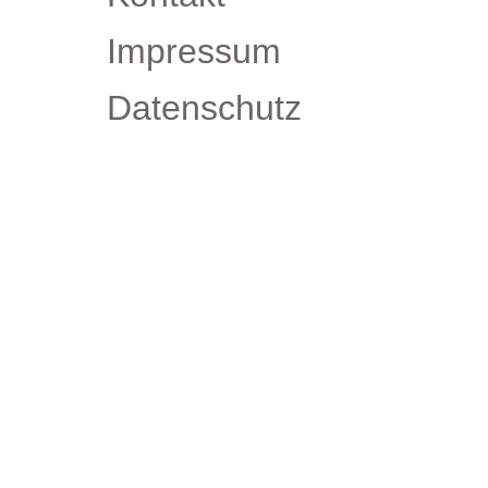
Impressum
Datenschutz
Nebenstelle
Dipl.-Ing. Udo Zwer
An den Buchen 6A
19209 Rosenhagen/Schw